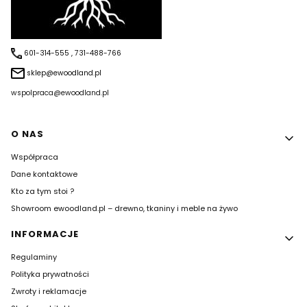
601-314-555 , 731-488-766
sklep@ewoodland.pl
wspolpraca@ewoodland.pl
Linki w stopce
O NAS
Współpraca
Dane kontaktowe
Kto za tym stoi ?
Showroom ewoodland.pl – drewno, tkaniny i meble na żywo
INFORMACJE
Regulaminy
Polityka prywatności
Zwroty i reklamacje