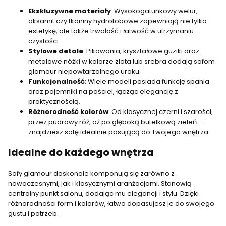
Ekskluzywne materiały
: Wysokogatunkowy welur,
aksamit czy tkaniny hydrofobowe zapewniają nie tylko
estetykę, ale także trwałość i łatwość w utrzymaniu
czystości.
Stylowe detale
: Pikowania, kryształowe guziki oraz
metalowe nóżki w kolorze złota lub srebra dodają sofom
glamour niepowtarzalnego uroku.
Funkcjonalność
: Wiele modeli posiada funkcję spania
oraz pojemniki na pościel, łącząc elegancję z
praktycznością.
Różnorodność kolorów
: Od klasycznej czerni i szarości,
przez pudrowy róż, aż po głęboką butelkową zieleń –
znajdziesz sofę idealnie pasującą do Twojego wnętrza.
Idealne do każdego wnętrza
Sofy glamour doskonale komponują się zarówno z
nowoczesnymi, jak i klasycznymi aranżacjami. Stanowią
centralny punkt salonu, dodając mu elegancji i stylu. Dzięki
różnorodności form i kolorów, łatwo dopasujesz je do swojego
gustu i potrzeb.