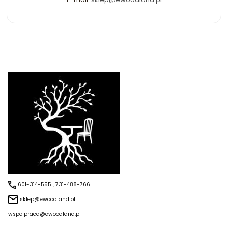
601-314-555 , 731-488-766
sklep@ewoodland.pl
wspolpraca@ewoodland.pl