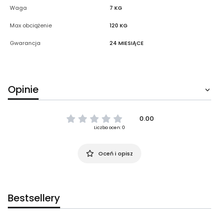
Waga
7 KG
Max obciążenie
120 KG
Gwarancja
24 MIESIĄCE
Opinie
0.00
Liczba ocen: 0
Oceń i opisz
Bestsellery