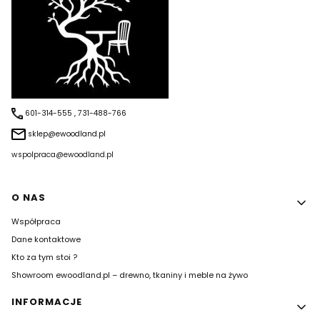
601-314-555 , 731-488-766
sklep@ewoodland.pl
wspolpraca@ewoodland.pl
Linki w stopce
O NAS
Współpraca
Dane kontaktowe
Kto za tym stoi ?
Showroom ewoodland.pl – drewno, tkaniny i meble na żywo
INFORMACJE