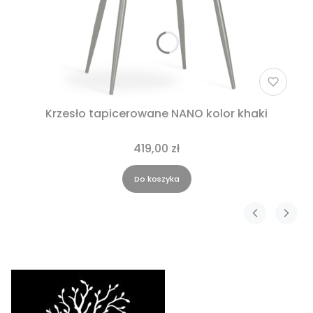
Krzesło tapicerowane NANO kolor khaki
419,00 zł
Do koszyka