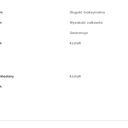
cm
Długość maksymalna
m
Wysokość całkowita
Gwarancja
h
Kształt
zkładany
Kształt
h