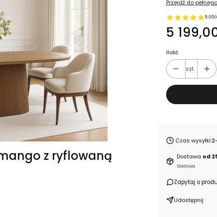
Przejdź do pełnego
5.00
(
5 199,00
Ilość
szt.
Czas wysyłki:
2
 mango z ryflowaną
Dostawa
od 2
Dostawa
Zapytaj o produ
Udostępnij