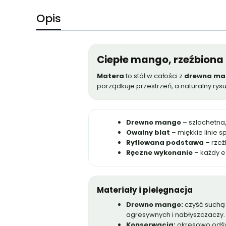
Opis
Ciepłe mango, rzeźbion
Matera
to stół w całości z
drewna ma
porządkuje przestrzeń, a naturalny rys
Drewno mango
– szlachetna, 
Owalny blat
– miękkie linie 
Ryflowana podstawa
– rzeź
Ręczne wykonanie
– każdy e
Materiały i pielęgnacja
Drewno mango:
czyść suchą 
agresywnych i nabłyszczaczy.
Konserwacja:
okresowo odświ