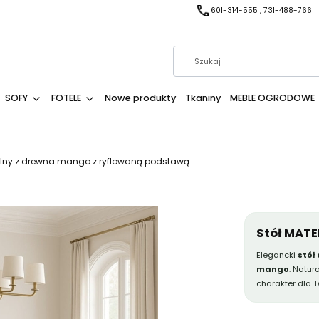
601-314-555 , 731-488-766
SOFY
FOTELE
Nowe produkty
Tkaniny
MEBLE OGRODOWE
lny z drewna mango z ryflowaną podstawą
Stół MATE
Elegancki
stół
mango
. Natur
charakter dla Tw