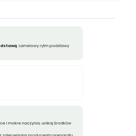
podstawą
. Lamelowy rytm podstawy
ące i mokre naczynia; unikaj środków
z zaleceniami producenta preparatu.