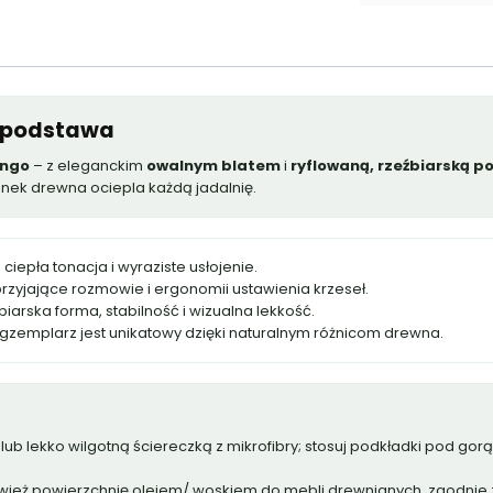
a podstawa
ngo
– z eleganckim
owalnym blatem
i
ryflowaną, rzeźbiarską 
unek drewna ociepla każdą jadalnię.
ciepła tonacja i wyraziste usłojenie.
sprzyjające rozmowie i ergonomii ustawienia krzeseł.
biarska forma, stabilność i wizualna lekkość.
gzemplarz jest unikatowy dzięki naturalnym różnicom drewna.
lub lekko wilgotną ściereczką z mikrofibry; stosuj podkładki pod gor
eż powierzchnię olejem/ woskiem do mebli drewnianych, zgodnie 