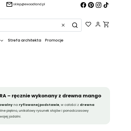
sklep@ewoodland.pl
Produkty w kos
Wyczyść
Szukaj
Strefa architekta
Promocje
RA – ręcznie wykonany z drewna mango
 owalny
na
ryflowanej podstawie
, w całości z
drewna
alne piękno, unikatowy rysunek słojów i ponadczasowy
ojej jadalni.