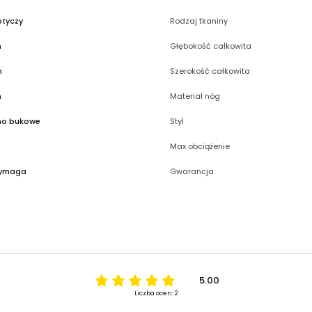
otyczy
Rodzaj tkaniny
m
Głębokość całkowita
m
Szerokość całkowita
m
Materiał nóg
no bukowe
Styl
Max obciążenie
wymaga
Gwarancja
5.00
Liczba ocen: 2