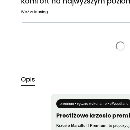
komfort na najwyższym pozio
Weź w leasing
Wybierz wariant produktu:
Poszczególne warianty mogą różnić się ceną
*
TKANINA IKOO
Wybierz
Opis
premium • ręczne wykonanie • eWoodland
Prestiżowe krzesło prem
Krzesło Marcille II Premium,
to propozycja