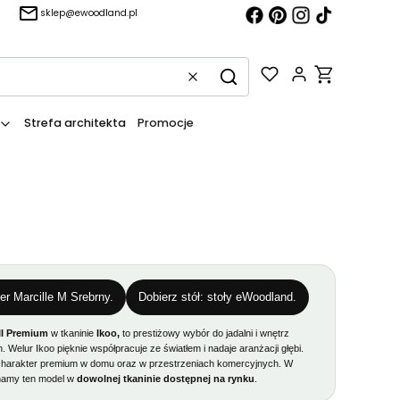
sklep@ewoodland.pl
Produkty w kos
Wyczyść
Szukaj
Strefa architekta
Promocje
r Marcille M Srebrny.
Dobierz stół: stoły eWoodland.
 II Premium
w tkaninie
Ikoo,
to prestiżowy wybór do jadalni i wnętrz
 Welur Ikoo pięknie współpracuje ze światłem i nadaje aranżacji głębi.
charakter premium w domu oraz w przestrzeniach komercyjnych. W
amy ten model w
dowolnej tkaninie dostępnej na rynku
.