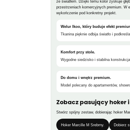
ze światłem. Dzięki temu kolor zyskuje głęb
przestrzeniach komercyjnych premium. W
wykończenie pod konkretny projekt.
Welur Ikoo, który buduje efekt premiu
Tkanina pięknie odbija światło i podkreśl
Komfort przy stole.
Wygodne siedzisko i stabilna konstrukcj
Do domu i wnętrz premium.
Model polecany do apartamentów, showr
Zobacz pasujący hoker i 
Stwórz spójny zestaw, dobierając hoker Marc
Hoker Marcille M Srebrny.
Dobierz s