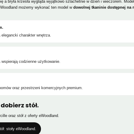
ię a bryła krzesła wygląda wyjątkowo szlachetnie w dzień i wieczorem. Model 
 eWoodland możemy wykonać ten model w
dowolnej tkaninie dostępnej na 
m.
a elegancki charakter wnętrza.
a wspierają codzienne użytkowanie.
oomów oraz przestrzeni komercyjnych premium.
dobierz stół.
ille oraz stół z oferty eWoodland.
tół: stoły eWoodland.