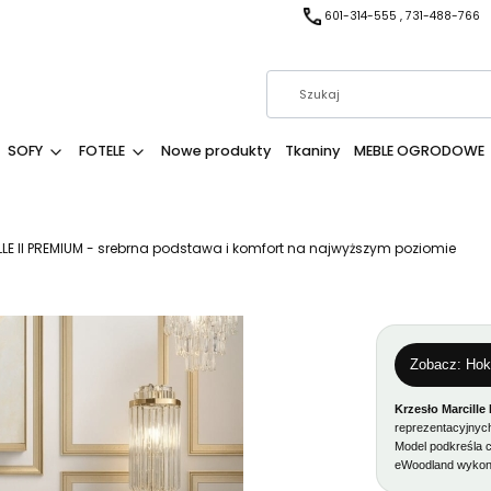
601-314-555 , 731-488-766
SOFY
FOTELE
Nowe produkty
Tkaniny
MEBLE OGRODOWE
LLE II PREMIUM - srebrna podstawa i komfort na najwyższym poziomie
Zobacz: Hoke
Krzesło Marcille
reprezentacyjnych.
Model podkreśla 
eWoodland wykon