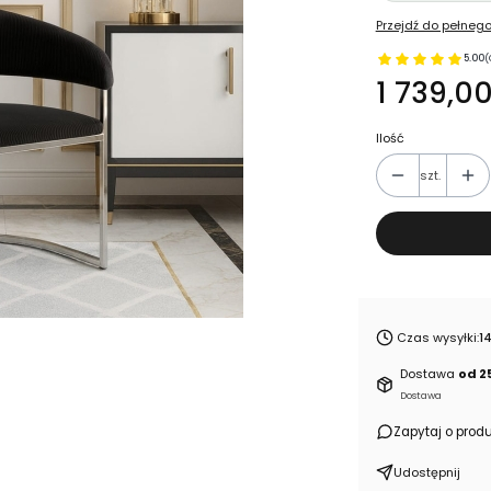
Przejdź do pełnego
5.00
(
1 739,00
Ilość
szt.
Czas wysyłki:
1
Dostawa
od 2
Dostawa
Zapytaj o produ
Udostępnij