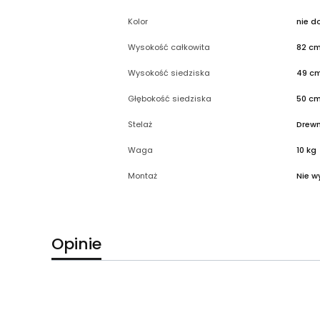
Kolor
nie d
Wysokość całkowita
82 c
Wysokość siedziska
49 c
Głębokość siedziska
50 c
Stelaż
Drew
Waga
10 kg
Montaż
Nie 
Opinie